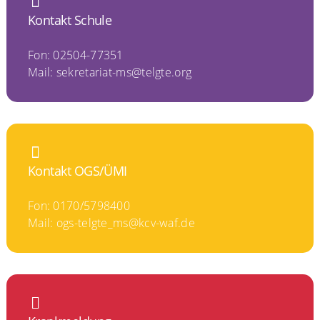
Kontakt Schule
Fon: 02504-77351
Mail:
sekretariat-ms@telgte.org
Kontakt OGS/ÜMI
Fon: 0170/5798400
Mail:
ogs-telgte_ms@kcv-waf.de